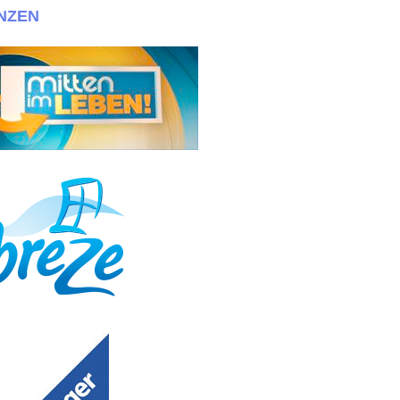
NZEN
casting mit Fotos+Maßen bewerben!!! + + + Wir suchen immer eineige Z