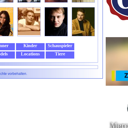
nner
Kinder
Schauspieler
dels
Locations
Tiere
echte vorbehalten.