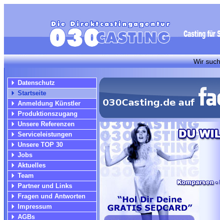
Wir suchen für luk
Datenschutz
Startseite
Anmeldung Künstler
Produktionszugang
Unsere Referenzen
Serviceleistungen
Unsere TOP 30
Jobs
Aktuelles
Team
Partner und Links
Fragen und Antworten
Impressum
AGBs