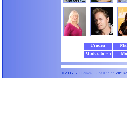
Frauen
Mä
Moderatoren
Mo
© 2005 - 2008
www.030casting.de
. Alle R