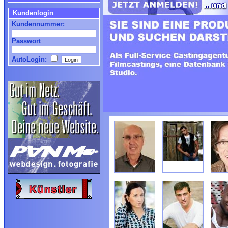
Kundenlogin
Kundennummer:
Passwort
AutoLogin: