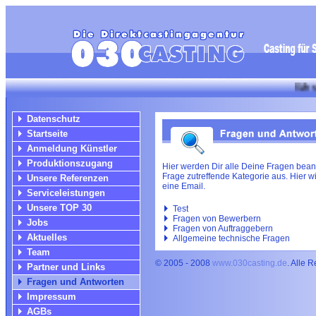
Wir suchen für
Datenschutz
Startseite
Anmeldung Künstler
Produktionszugang
Hier werden Dir alle Deine Fragen bean
Frage zutreffende Kategorie aus. Hier wir
Unsere Referenzen
eine Email.
Serviceleistungen
Unsere TOP 30
Test
Fragen von Bewerbern
Jobs
Fragen von Auftraggebern
Aktuelles
Allgemeine technische Fragen
Team
© 2005 - 2008
www.030casting.de
. Alle 
Partner und Links
Fragen und Antworten
Impressum
AGBs