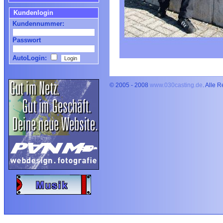
Kundenlogin
Kundennummer:
Passwort
AutoLogin:
© 2005 - 2008
www.030casting.de
. Alle 