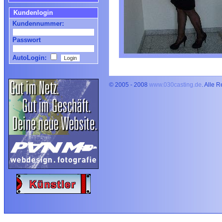
Kundenlogin
Kundennummer:
Passwort
AutoLogin:
© 2005 - 2008
www.030casting.de
. Alle 