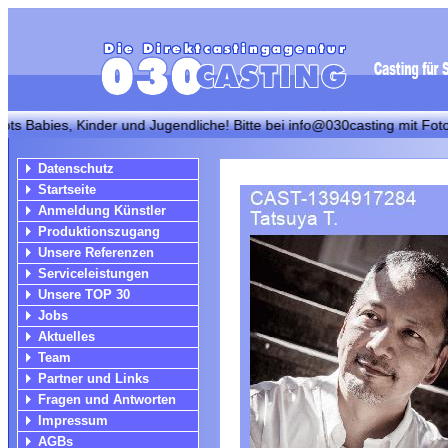
es, Kinder und Jugendliche! Bitte bei info@030casting mit Fotos+Maße
Datenschutz
Startseite
Anmeldung Künstler
Produktionszugang
Unsere Referenzen
Serviceleistungen
Unsere TOP 30
Jobs
Aktuelles
Team
Partner und Links
Fragen und Antworten
Impressum
AGBs