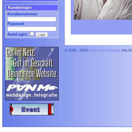
Kundenlogin
Kundennummer:
Passwort
AutoLogin:
© 2005 - 2008
www.030casting.de
. Alle 