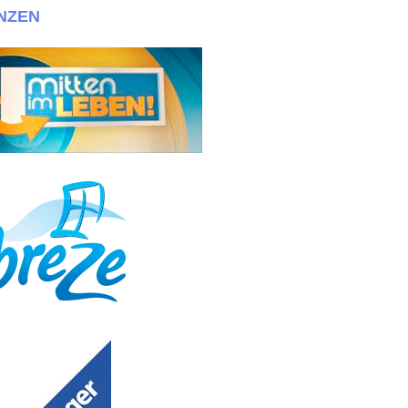
NZEN
bitte an info@030casting.de + + +