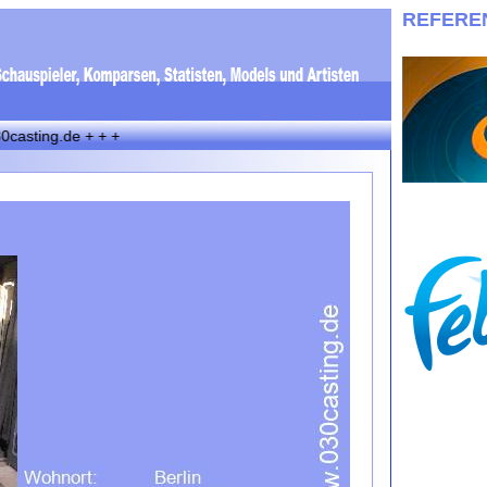
REFERE
.de + + +