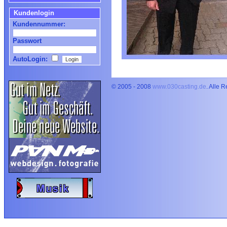
Kundenlogin
Kundennummer:
Passwort
AutoLogin:
© 2005 - 2008
www.030casting.de
. Alle 