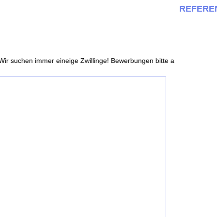
REFERE
ir suchen immer eineige Zwillinge! Bewerbungen bitte an info@030cast