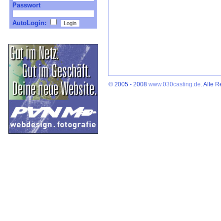
Passwort
AutoLogin:
© 2005 - 2008
www.030casting.de
. Alle 