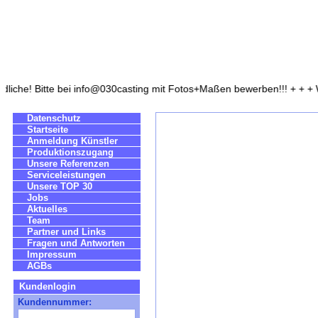
liche! Bitte bei info@030casting mit Fotos+Maßen bewerben!!! + + + W
Datenschutz
Startseite
Anmeldung Künstler
Produktionszugang
Unsere Referenzen
Serviceleistungen
Unsere TOP 30
Jobs
Aktuelles
Team
Partner und Links
Fragen und Antworten
Impressum
AGBs
Kundenlogin
Kundennummer: