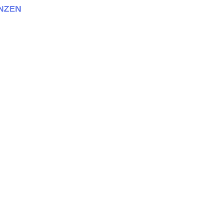
NZEN
ing.de + + +